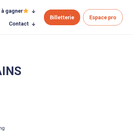
 à gagner
Billetterie
Espace pro
Contact
AINS
ing